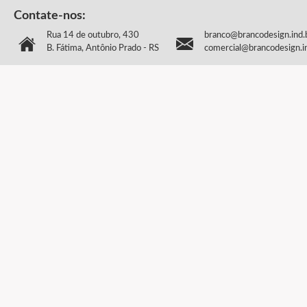
Contate-nos:
Rua 14 de outubro, 430
branco@brancodesign.ind.
B. Fátima, Antônio Prado - RS
comercial@brancodesign.i