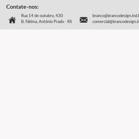
Contate-nos:
Rua 14 de outubro, 430
branco@brancodesign.ind.
B. Fátima, Antônio Prado - RS
comercial@brancodesign.i