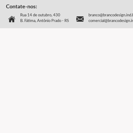
Contate-nos:
Rua 14 de outubro, 430
branco@brancodesign.ind.
B. Fátima, Antônio Prado - RS
comercial@brancodesign.i