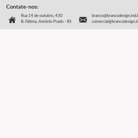
Contate-nos:
Rua 14 de outubro, 430
branco@brancodesign.ind.
B. Fátima, Antônio Prado - RS
comercial@brancodesign.i